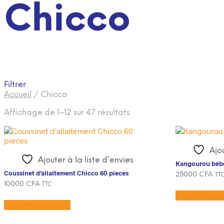
Chicco
Filtrer
Accueil
/
Chicco
Trié
Affichage de 1–12 sur 47 résultats
du
plus
récent
Ajou
au
Ajouter à la liste d’envies
plus
Kangourou béb
ancien
Coussinet d’allaitement Chicco 60 pieces
25000
CFA
TT
10000
CFA
TTC
Ajouter au p
Ajouter au panier