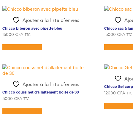
Ajouter à la liste d’envies
Ajou
Chicco biberon avec pipette bleu
Chicco sac à lan
15000
CFA
15000
CFA
TTC
TTC
Ajouter au panier
Ajouter au p
Ajou
Ajouter à la liste d’envies
Chicco Gel cor
Chicco coussinet d’allaitement boite de 30
12000
CFA
TTC
5000
CFA
TTC
Ajouter au p
Ajouter au panier