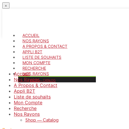
×
ACCUEIL
NOS RAYONS
A PROPOS & CONTACT
APPLI B2T
LISTE DE SOUHAITS
MON COMPTE
RECHERCHE
Accueil
NOS RAYONS
Nos Rayons
SHOP — CATALOG
A Propos & Contact
Appli B2T
Votre panier est vide.
Liste de souhaits
Mon Compte
Recherche
Nos Rayons
Shop — Catalog