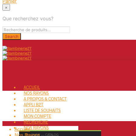
Panier
×
Que recherchez vous?
ACCUEIL
NOS RAYONS
A PROPOS & CONTACT
APPLI B2T
LISTE DE SOUHAITS
MON COMPTE
RECHERCHE
NOS RAYONS
Accueil
Nos Rayons
SHOP — CATALOG