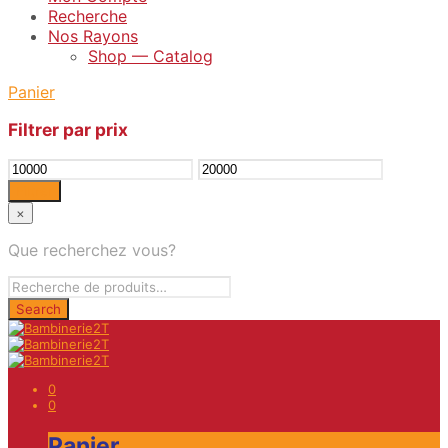
Recherche
Nos Rayons
Shop — Catalog
Panier
Filtrer par prix
Prix
Prix
min
max
Filtrer
×
Que recherchez vous?
0
0
Panier