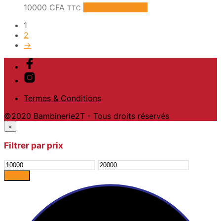
10000
CFA
Ajouter au panier
TTC
1
2
→
Termes & Conditions
©2020 Bambinerie2T - Tous droits réservés
×
Filtrer par prix
Prix
Prix
min
max
Filtrer