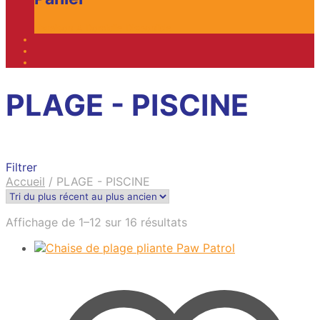
Livraison A Domicile Disponible
PLAGE - PISCINE
Filtrer
Accueil
/
PLAGE - PISCINE
Trié
Affichage de 1–12 sur 16 résultats
du
plus
récent
au
plus
ancien