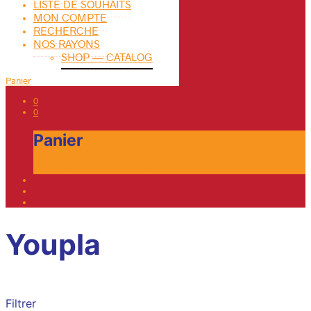
LISTE DE SOUHAITS
MON COMPTE
RECHERCHE
NOS RAYONS
SHOP — CATALOG
Panier
0
0
Panier
Livraison A Domicile Disponible
Youpla
Filtrer