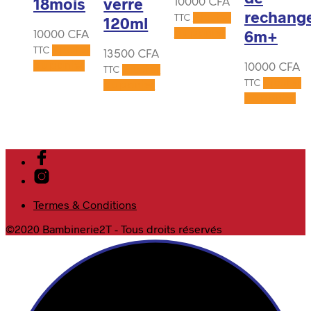
18mois
verre
10000
CFA
rechang
Ajouter
TTC
120ml
6m+
au panier
10000
CFA
Ajouter
TTC
13500
CFA
au panier
10000
CFA
Ajouter
TTC
Ajouter
TTC
au panier
au panier
Termes & Conditions
©2020 Bambinerie2T - Tous droits réservés