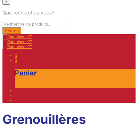
×
Que recherchez vous?
0
0
Panier
Livraison A Domicile Disponible
Grenouillères