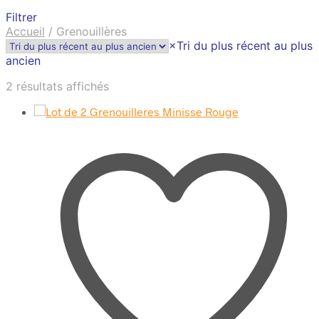
Filtrer
Accueil
/
Grenouillères
×
Tri du plus récent au plus
ancien
Trié
2 résultats affichés
du
plus
récent
au
plus
ancien