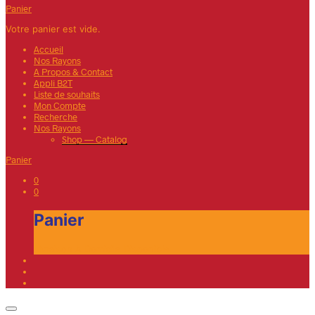
Panier
Votre panier est vide.
Accueil
Nos Rayons
A Propos & Contact
Appli B2T
Liste de souhaits
Mon Compte
Recherche
Nos Rayons
Shop — Catalog
Panier
0
0
Panier
Livraison A Domicile Disponible