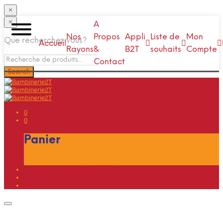
×
×
A
Nos
Propos
Appli
Liste de
Mon
Que recherchez vous?
Accueil
Rayons
&
B2T
souhaits
Compte
Contact
0
0
Panier
Livraison A Domicile Disponible