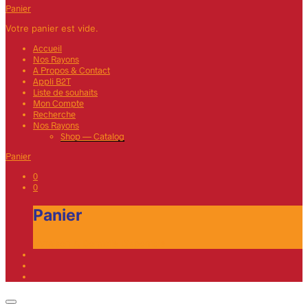
Panier
Votre panier est vide.
Accueil
Nos Rayons
A Propos & Contact
Appli B2T
Liste de souhaits
Mon Compte
Recherche
Nos Rayons
Shop — Catalog
Panier
0
0
Panier
Livraison A Domicile Disponible