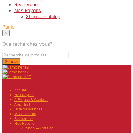
Recherche
Nos Rayons
Shop — Catalog
Panier
×
Que recherchez vous?
Accueil
Nos Rayons
A Propos & Contact
Appli B2T
Liste de souhaits
Mon Compte
Recherche
Nos Rayons
Shop — Catalog